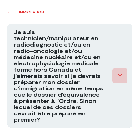
interprètes agréés du Québec
Charte de la langue française
IMMIGRATION
Une attestation démontrant que vous avez étudié
Je suis
à temps plein, au moins pendant trois ans, dans un
technicien/manipulateur en
radiodiagnostic et/ou en
établissement d’enseignement de niveau
radio-oncologie et/ou
secondaire ou post-secondaire en français;
médecine nucléaire et/ou en
électrophysiologie médicale
Une attestation de réussite des examens de
formé hors Canada et
français langue maternelle de la quatrième ou de la
j’aimerais savoir si je devrais
cinquième année du cours secondaire, obtenue au
préparer mon dossier
d’immigration en même temps
Québec;
que le dossier d’équivalence
Un diplôme d’études secondaires du Québec, à
à présenter à l’Ordre. Sinon,
lequel de ces dossiers
compter de l’année scolaire 1985-1986.
devrait être préparé en
premier?