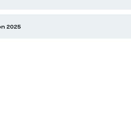
on 2025
Consulter
Janvier
embre
Consulter
Février
embre
Consulter
Mars
obre