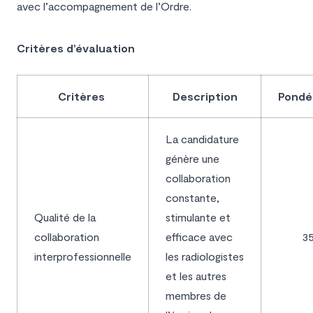
avec l’accompagnement de l’Ordre.
Critères d’évaluation
Critères
Description
Pondé
La candidature
génère une
collaboration
constante,
Qualité de la
stimulante et
collaboration
efficace avec
3
interprofessionnelle
les radiologistes
et les autres
membres de